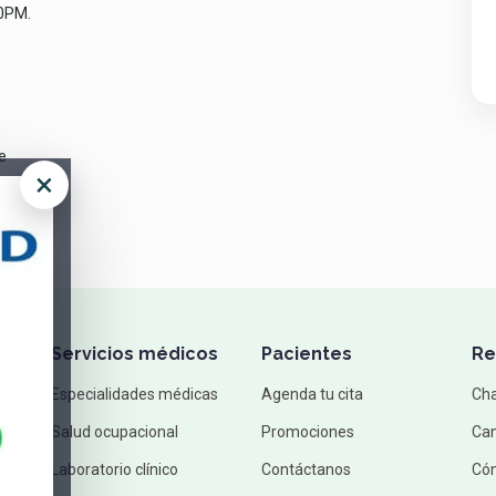
0PM.
e
×
Servicios médicos
Pacientes
Re
Especialidades médicas
Agenda tu cita
Ch
Salud ocupacional
Promociones
Can
Laboratorio clínico
Contáctanos
Cóm