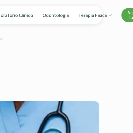
Ag
oratorio Clínico
Odontología
Terapia Física
tu
ia