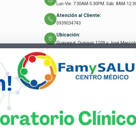
Lun-Vie: 7:30AM-5:30PM. Sáb: 8AM-12:3
Atención al Cliente:
0939034743
Ubicación:
Guayaquil, Quisquis 1109 y José Mascot
Guayaquil, Quisquis 1109 y José Mascote
Email: administracion@famysalud.com.ec