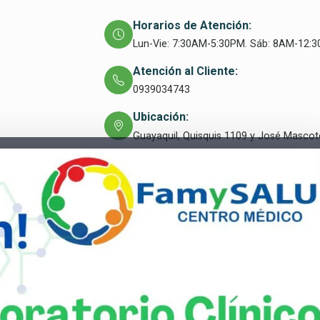
Horarios de Atención:
Lun-Vie: 7:30AM-5:30PM. Sáb: 8AM-12:3
Atención al Cliente:
0939034743
Ubicación:
Guayaquil, Quisquis 1109 y José Mascot