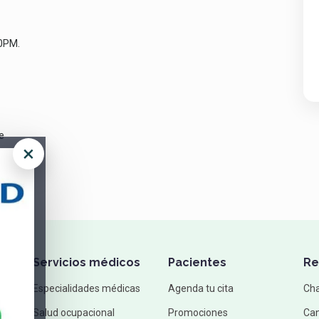
0PM.
e
×
Servicios médicos
Pacientes
Re
Especialidades médicas
Agenda tu cita
Ch
Salud ocupacional
Promociones
Can